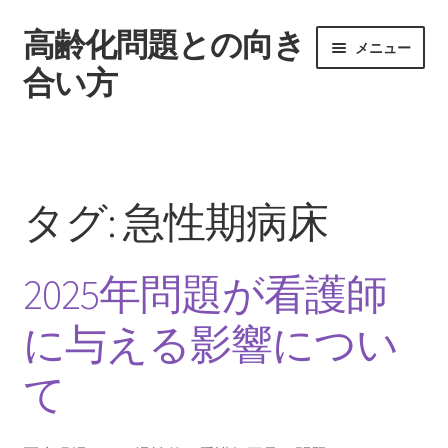
高齢化問題との向き
ナ
コ
メニュー
ビ
ン
合い方
ゲ
テ
ー
ン
ホーム
シ
ツ
ョ
へ
2025年問題が看護師に与える影響について
ン
ス
タグ:
急性期病床
へ
キ
2025年問題に看護師が備えるべきこと
ス
ッ
キ
プ
2025年問題が看護師
ッ
求められている2025年問題への対処法とは
プ
に与える影響につい
潜在看護師の復職支援による2025年への対策
て