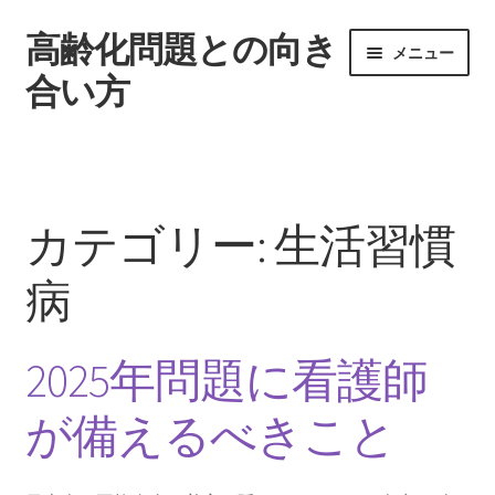
高齢化問題との向き
ナ
コ
メニュー
ビ
ン
合い方
ゲ
テ
ー
ン
ホーム
シ
ツ
ョ
へ
2025年問題が看護師に与える影響について
ン
ス
カテゴリー:
生活習慣
へ
キ
2025年問題に看護師が備えるべきこと
ス
ッ
病
キ
プ
ッ
求められている2025年問題への対処法とは
プ
2025年問題に看護師
潜在看護師の復職支援による2025年への対策
が備えるべきこと